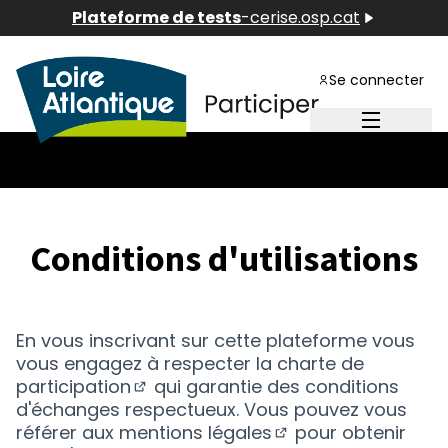
Plateforme de tests
-
cerise.osp.cat
Se connecter
Menu princ
Conditions d'utilisations
En vous inscrivant sur cette plateforme vous
vous engagez à respecter la
charte de
participation
qui garantie des conditions
(S'ouvre dans un nouvel onglet)
d'échanges respectueux. Vous pouvez vous
référer aux
mentions légales
pour obtenir