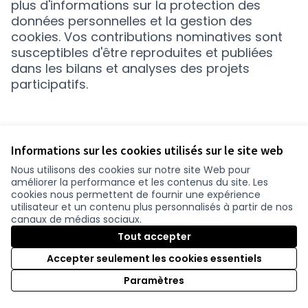
(S'ouvre dans un no
plus d'informations sur la protection des
données personnelles et la gestion des
cookies. Vos contributions nominatives sont
susceptibles d'être reproduites et publiées
dans les bilans et analyses des projets
participatifs.
Informations sur les cookies utilisés sur le site web
Nous utilisons des cookies sur notre site Web pour
améliorer la performance et les contenus du site. Les
Conditions d'utilisation
cookies nous permettent de fournir une expérience
Paramètres des cookies
utilisateur et un contenu plus personnalisés à partir de nos
Cerise.loire-atlantique.fr sur Facebook
Cerise.loire-atlantique.fr sur Instagram
Cerise.loire-atlantique.fr sur YouTube
canaux de médias sociaux.
(Nouvelle fenêtre)
(Nouvelle fenêtre)
(Nouvelle fenêtre)
Tout accepter
Accepter seulement les cookies essentiels
Licence C
(Nouvelle 
Paramètres
(Nouvelle fenêtre)
Site réalisé grâce au
logiciel libre Decidim
.
(Nouvelle fenêtre)