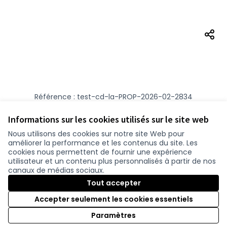
Référence : test-cd-la-PROP-2026-02-2834
Numéro de version 1
(sur 1)
voir les autres versions
Vérifiez l'empreinte numérique
Informations sur les cookies utilisés sur le site web
Nous utilisons des cookies sur notre site Web pour
améliorer la performance et les contenus du site. Les
Conditions d'utilisation
cookies nous permettent de fournir une expérience
Paramètres des cookies
utilisateur et un contenu plus personnalisés à partir de nos
Cerise.loire-atlantique.fr sur Facebook
Cerise.loire-atlantique.fr sur Instagram
Cerise.loire-atlantique.fr sur YouTube
canaux de médias sociaux.
(Nouvelle fenêtre)
(Nouvelle fenêtre)
(Nouvelle fenêtre)
Tout accepter
Accepter seulement les cookies essentiels
Licence C
(Nouvelle 
Paramètres
(Nouvelle fenêtre)
Site réalisé grâce au
logiciel libre Decidim
.
(Nouvelle fenêtre)