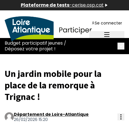
Plateforme de tests
-
cerise.osp.cat
Se connecter
Menu princ
Budget participatif jeunes
/
Menu
Déposez votre projet !
Un jardin mobile pour la
place de la remorque à
Trignac !
Département de Loire-Atlantique
Ges
26/02/2026 15:20