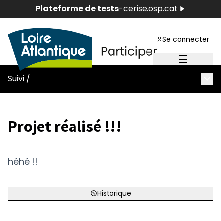
Plateforme de tests
-
cerise.osp.cat
Se connecter
Menu princ
Menu
Suivi
/
Projet réalisé !!!
héhé !!
Historique